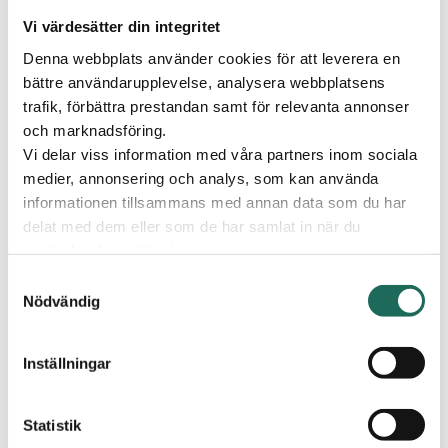
Excellent nails
Flying Tiger
Vi värdesätter din integritet
Gina Tricot
Denna webbplats använder cookies för att leverera en
Glitter
bättre användarupplevelse, analysera webbplatsens
Grub Shack Burgers
trafik, förbättra prestandan samt för relevanta annonser
HallbergsGuld
och marknadsföring.
Hemmakväll
Vi delar viss information med våra partners inom sociala
Hemtex
medier, annonsering och analys, som kan använda
Hunkemöller
informationen tillsammans med annan data som du har
H&M
delat med dem eller som de har samlat in när du
Jack & Jones & JJXX
använder deras tjänster.
KappAhl & Newbie
Samtyckesval
Kicks
Nödvändig
Kjell & Co
Lagerhaus
Lekia
Inställningar
Lindex
MarQet/MQ
Statistik
Name It