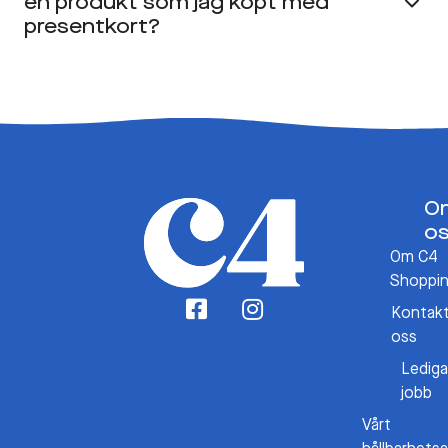
en produkt som jag köpt med
presentkort?
O
o
Om C4
Shoppi
Kontak
oss
Lediga
jobb
Vårt