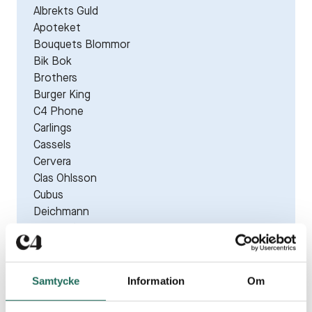
Albrekts Guld
Apoteket
Bouquets Blommor
Bik Bok
Brothers
Burger King
C4 Phone
Carlings
Cassels
Cervera
Clas Ohlsson
Cubus
Deichmann
Din sko/Skopunkten
Dressmann
Dressmann XL
Elgiganten Phonehouse
Samtycke
Information
Om
Espresso House