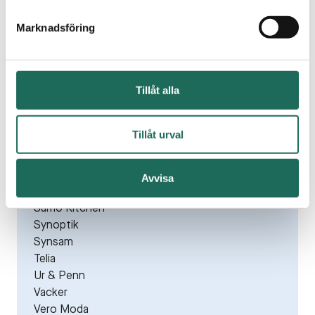
New Yorker
Nikita Hair
Marknadsföring
Normal
Only
Panduro
Tillåt alla
Pressbyrån
Rituals
Sandelins
Tillåt urval
Scorett/Wallenbergs
Specsavers
Sportringen Sport-Åke
Avvisa
Stadium
Sumo Kitchen
Synoptik
Synsam
Telia
Ur & Penn
Vacker
Vero Moda