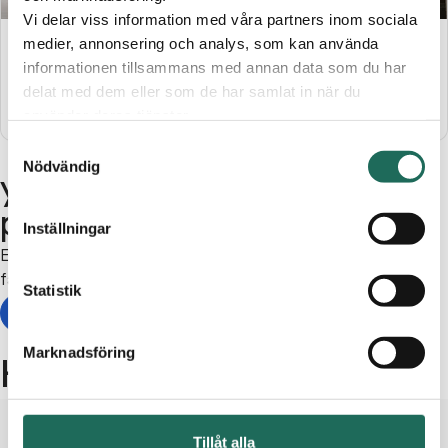
Vi delar viss information med våra partners inom sociala
medier, annonsering och analys, som kan använda
20%
informationen tillsammans med annan data som du har
rabatt på hela sortimentet
delat med dem eller som de har samlat in när du
Gäller t.o.m. 31 dec, 2026,
visa villkor
använder deras tjänster.
Samtyckesval
Nödvändig
yogiboost tar emot
presentkort!
Inställningar
Ett presentkort från C4 Shopping är lätt att ge och roligt att
få!
Statistik
Läs mer om presentkort
Marknadsföring
Hitta till yogiboost
Tillåt alla