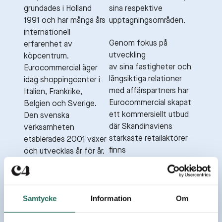
grundades i Holland
sina respektive
1991 och har många års
upptagningsområden.
internationell
Genom fokus på
erfarenhet av
utveckling
köpcentrum.
av sina fastigheter och
Eurocommercial äger
långsiktiga relationer
idag shoppingcenter i
med affärspartners har
Italien, Frankrike,
Eurocommercial skapat
Belgien och Sverige.
ett kommersiellt utbud
Den svenska
där Skandinaviens
verksamheten
starkaste retailaktörer
etablerades 2001 växer
finns
och utvecklas år för år.
representerade tillsammans.
Idag äger
Utbudet spänner över
Eurocommercial totalt
internationella, nationella
Samtycke
Information
Om
åtta köpcentrum i
och lokala aktörer inom
Sverige, Avion
retail, restaurang- och