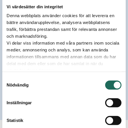
Shopping i Umeå, Valbo
cafénäringen, hälsa, vård
Vi värdesätter din integritet
Köpcentrum i Gävle, C4
samt service och nöjen.
Shopping i Kristianstad,
Denna webbplats använder cookies för att leverera en
Grand Samarkand i
bättre användarupplevelse, analysera webbplatsens
Växjö, Hallarna i
trafik, förbättra prestandan samt för relevanta annonser
Halmstad, Ingelsta
och marknadsföring.
Shopping i Norrköping,
Vi delar viss information med våra partners inom sociala
Elins Esplanad i Skövde
medier, annonsering och analys, som kan använda
och Bergvik i Karlstad –
informationen tillsammans med annan data som du har
alla belägna i
delat med dem eller som de har samlat in när du
intressanta stora
använder deras tjänster.
regionsstäder med
Samtyckesval
goda förutsättningar
Nödvändig
för tillväxt.
Kontakta oss
Inställningar
Statistik