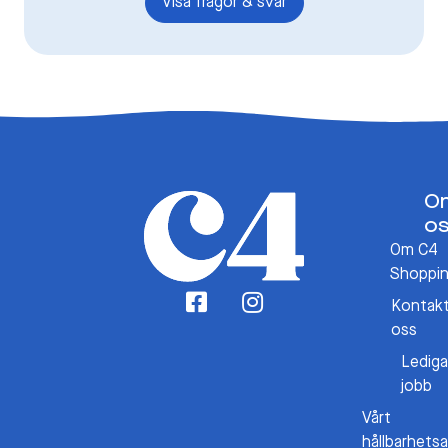
Visa frågor & svar
O
o
Om C4
Shoppi
Kontak
oss
Lediga
jobb
Vårt
hållbarhets