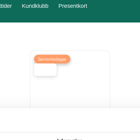
tider
Kundklubb
Presentkort
Seniortisdagar
10%
rabatt på utvalda varumärken*