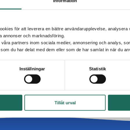
Information
(Se villkor)
Gäller t.o.m. 31 dec, 2026,
visa
villkor
kies för att leverera en bättre användarupplevelse, analysera w
Till Kjell & Co
Alla kampanjer
ta annonser och marknadsföring.
d våra partners inom sociala medier, annonsering och analys, s
som du har delat med dem eller som de har samlat in när du anv
Inställningar
Statistik
Tillåt urval