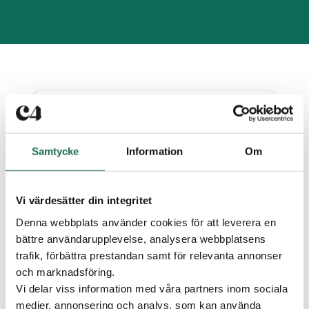
Seniortisdagar
Samtycke
Information
Om
Vi värdesätter din integritet
Denna webbplats använder cookies för att leverera en
bättre användarupplevelse, analysera webbplatsens
10%
trafik, förbättra prestandan samt för relevanta annonser
och marknadsföring.
på alla varor innan klockan 12,00
Gäller t.o.m. 31 dec, 2026,
visa villkor
Vi delar viss information med våra partners inom sociala
medier, annonsering och analys, som kan använda