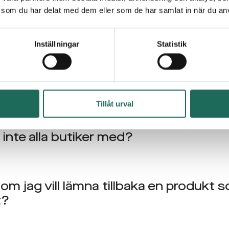
tkort
som du har delat med dem eller som de har samlat in när du anv
 ett presentkort giltigt?
Inställningar
Statistik
jag ett presentkort?
Tillåt urval
 inte alla butiker med?
om jag vill lämna tillbaka en produkt
t?