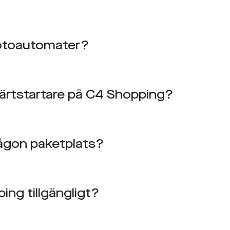
fotoautomater?
järtstartare på C4 Shopping?
ågon paketplats?
ing tillgängligt?