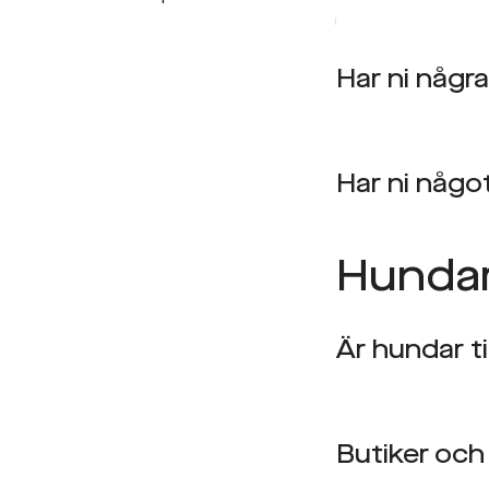
Har ni några
Har ni någo
Hunda
Är hundar t
Butiker och