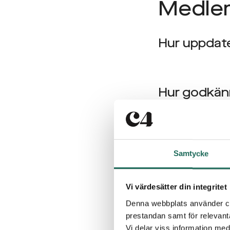
Medle
Hur uppdate
Hur godkänn
Hur ändrar 
Samtycke
Vi värdesätter din integritet
Kan jag väl
Denna webbplats använder coo
prestandan samt för relevan
Vi delar viss information me