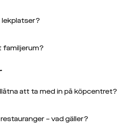
 lekplatser?
t familjerum?
r
illåtna att ta med in på köpcentret?
 restauranger – vad gäller?