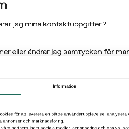
m
rar jag mina kontaktuppgifter?
er eller ändrar jag samtycken för ma
jag mina samtycken – steg för steg?
Information
ja bort all marknadsföring?
kies för att leverera en bättre användarupplevelse, analysera w
ta annonser och marknadsföring.
d våra partners inom sociala medier, annonsering och analys, s