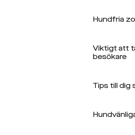
Hundfria z
Viktigt att 
besökare
Tips till d
Hundvänliga