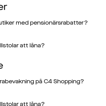
er
utiker med pensionärsrabatter?
llstolar att låna?
e
erabevakning på C4 Shopping?
llstolar att låna?