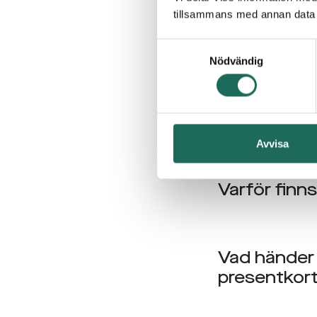
Presen
tillsammans med annan data 
Samtyckesval
Hur länge är
Nödvändig
Hur laddar 
Avvisa
Varför finns
Vad händer 
presentkor