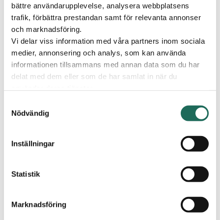
bättre användarupplevelse, analysera webbplatsens
marknadsföring?
trafik, förbättra prestandan samt för relevanta annonser
och marknadsföring.
Vi delar viss information med våra partners inom sociala
Presentkort
medier, annonsering och analys, som kan använda
informationen tillsammans med annan data som du har
Hur länge är ett presentkort giltigt?
delat med dem eller som de har samlat in när du
använder deras tjänster.
Samtyckesval
Hur laddar jag ett presentkort?
Nödvändig
Inställningar
Varför finns inte alla butiker med?
Statistik
Vad händer om jag vill lämna tillbaka
en produkt som jag köpt med
Marknadsföring
presentkort?