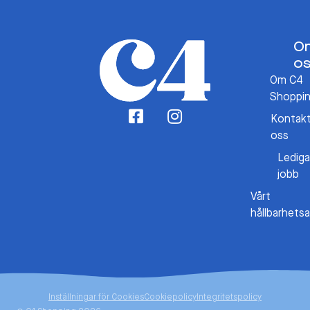
O
o
Om C4
Shoppi
Kontak
oss
Lediga
jobb
Vårt
hållbarhets
Inställningar för Cookies
Cookiepolicy
Integritetspolicy