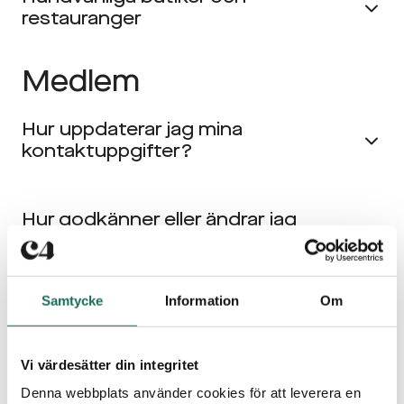
restauranger
Medlem
Hur uppdaterar jag mina
kontaktuppgifter?
Hur godkänner eller ändrar jag
samtycken för marknadsföring?
Samtycke
Information
Om
Hur ändrar jag mina samtycken –
steg för steg?
Vi värdesätter din integritet
Denna webbplats använder cookies för att leverera en
Kan jag välja bort all