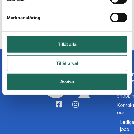
Marknadsföring
Dela inlägget:
Tillåt alla
Tillåt urval
O
o
Avvisa
Om C4
Shoppi
Kontak
oss
Lediga
jobb