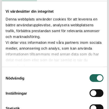
1 december
2024
Vi värdesätter din integritet
Tid:
Denna webbplats använder cookies för att leverera en
12,00-16,00
bättre användarupplevelse, analysera webbplatsens
trafik, förbättra prestandan samt för relevanta annonser
Plats:
och marknadsföring.
Vi delar viss information med våra partners inom sociala
C4 Shopping
medier, annonsering och analys, som kan använda
informationen tillsammans med annan data som du har
Publicerad
22 november 2024
TRÄFFA TOMTEN
delat med dem eller som de har samlat in när du
använder deras tjänster.
Träffa tomten och lämna önskelistan
Samtyckesval
Tomten besöker C4 Shopping varje helg i december,
Nödvändig
från 1 december fram till jul, kl. 12:00-16:00.
Kom förbi, lämna din önskelista och ta en bild med
Inställningar
Tomten – kanske dyker det upp en liten överraskning!
Tomten finns vid Flying Tiger.
Statistik