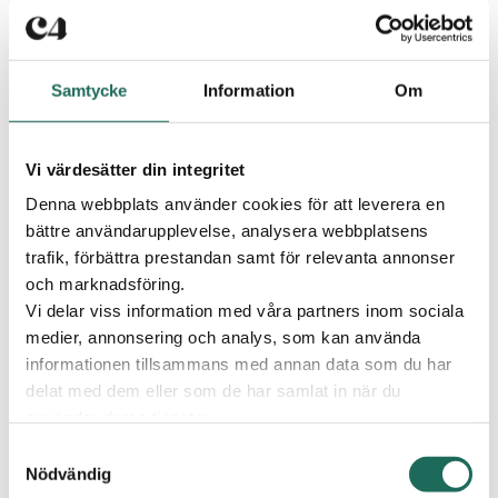
Publicerad
16 januari 2025
NORDIC WELLNESS
ÖPPNAR PÅ C4
Samtycke
Information
Om
SHOPPING
Nordic Wellness fortsätter att expandera i södra
Vi värdesätter din integritet
Sverige och nu står det klart att kedjan öppnar en ny
Denna webbplats använder cookies för att leverera en
2300 kvm stor anläggning på handelsplatsen C4
bättre användarupplevelse, analysera webbplatsens
Shopping i Kristianstad.
trafik, förbättra prestandan samt för relevanta annonser
och marknadsföring.
Eurocommercial har tecknat hyresavtal med
Vi delar viss information med våra partners inom sociala
träningskedjan Nordic Wellness för etablering på C4
medier, annonsering och analys, som kan använda
Shopping i Kristianstad.
informationen tillsammans med annan data som du har
delat med dem eller som de har samlat in när du
”Etableringen på C4 Shopping blir ett fint tillskott till
använder deras tjänster.
vårt andra gym i Kristianstad, berättar Nordic Wellness
VD och grundare Magnus Wilhelmsson. Vi fortsätter att
Samtyckesval
bidra till svenska folkhälsan och arbetsmarknaden, vilket
Nödvändig
känns bra. Det är också extra roligt att se att fler och