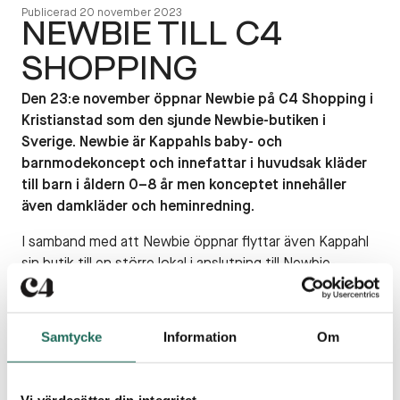
Publicerad
20 november 2023
NEWBIE TILL C4
SHOPPING
Den 23:e november öppnar Newbie på C4 Shopping i
Kristianstad som den sjunde Newbie-butiken i
Sverige. Newbie är Kappahls baby- och
barnmodekoncept och innefattar i huvudsak kläder
till barn i åldern 0–8 år men konceptet innehåller
även damkläder och heminredning.
I samband med att Newbie öppnar flyttar även Kappahl
sin butik till en större lokal i anslutning till Newbie-
butiken och kan därmed erbjuda ett bredare sortiment
till sina kunder.
Samtycke
Information
Om
”C4 Shopping är ett väldigt välskött center och vi är
väldigt nöjda med fastighetsägaren. I och med
stängningen av vår butik i Kristianstad City ges