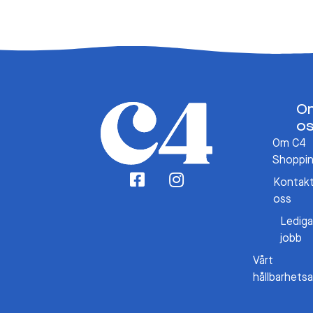
O
o
Om C4
Shoppi
Kontak
oss
Lediga
jobb
Vårt
hållbarhets