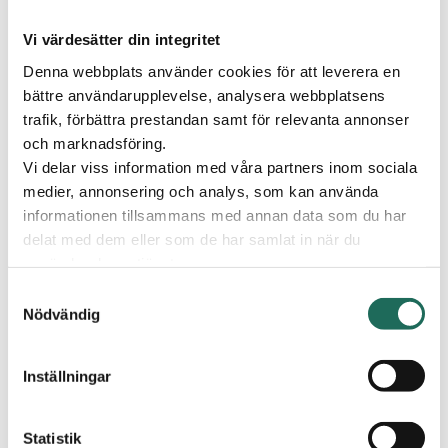
2026-02-28-2026-03-01
2026
Vi värdesätter din integritet
Tid:
Denna webbplats använder cookies för att leverera en
bättre användarupplevelse, analysera webbplatsens
12,00-16,00
trafik, förbättra prestandan samt för relevanta annonser
och marknadsföring.
Plats:
Vi delar viss information med våra partners inom sociala
C4 Shopping
medier, annonsering och analys, som kan använda
informationen tillsammans med annan data som du har
Publicerad
25 februari 2026
delat med dem eller som de har samlat in när du
KOMPISKLUBB MED
använder deras tjänster.
DRIPP & DROPP
Samtyckesval
Nödvändig
Välkommen att besöka Dripp & Dropps
Kompisklubb!
Vi pysslar och passar på att testa vår egna variant av
Inställningar
curling!
Öppet lördag och söndag klockan 12,00-16,00.
Statistik