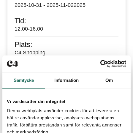
2025-10-31 - 2025-11-02
2025
Tid:
12,00-16,00
Plats:
C4 Shopping
Publicerad
27 oktober 2025
HALLOWEEN PÅ C4
Samtycke
Information
Om
SHOPPING
Lagom till Halloween förvandlas C4 Shopping till
Vi värdesätter din integritet
ett spöklikt paradis fyllt med skratt, bus och
Denna webbplats använder cookies för att leverera en
massor av roliga aktiviteter för hela familjen!
bättre användarupplevelse, analysera webbplatsens
Lagom till Halloween förvandlas C4 Shopping till ett
trafik, förbättra prestandan samt för relevanta annonser
spöklikt paradis fyllt med skratt, bus och massor av
och marknadsföring.