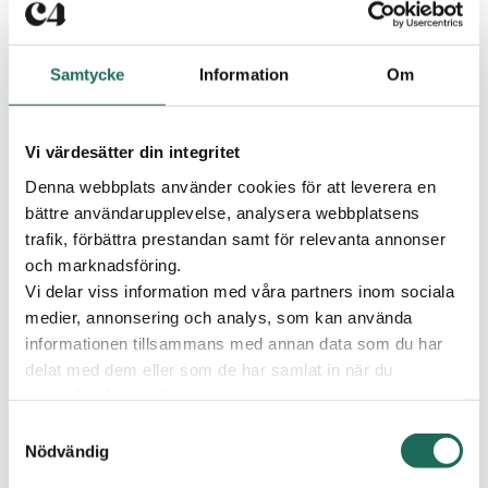
2025-10-15 - 2025-10-21
2025
Tid:
Samtycke
Information
Om
10,00-20,00 (vardag) 10,00-18,00 (helg)
Vi värdesätter din integritet
Plats:
Denna webbplats använder cookies för att leverera en
C4 Shopping
bättre användarupplevelse, analysera webbplatsens
trafik, förbättra prestandan samt för relevanta annonser
Publicerad
9 oktober 2025
FÖRLORADE PAKET-
och marknadsföring.
Vi delar viss information med våra partners inom sociala
FÖRSÄLJNING
medier, annonsering och analys, som kan använda
informationen tillsammans med annan data som du har
Bara på C4 Shopping! Är du redo för ett äventyr
delat med dem eller som de har samlat in när du
utöver det vanliga?
använder deras tjänster.
Från 15–21 oktober kan du dyka in i världen av äkta
Samtyckesval
förlorade paket och upptäcka riktiga gömda skatter!
Nödvändig
Varje paket är fullt av överraskningar – du vet aldrig vad
du hittar! 📦✨