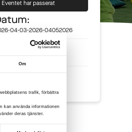
Eventet har passerat
Datum:
026-04-03-2026-0405
2026
id:
2,00-16,00
Om
lats:
4 Shopping
ebbplatsens trafik, förbättra
om kan använda informationen
änder deras tjänster.