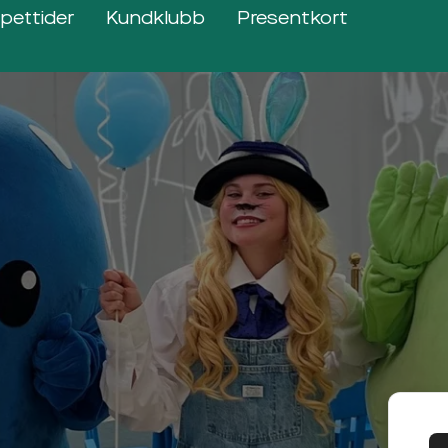
pettider
Kundklubb
Presentkort