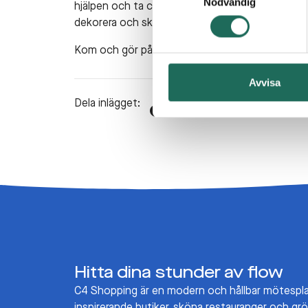
Nödvändig
hjälpen och ta chansen att vinna fina priser! Och
dekorera och skapa egna påskkort eller små på
Kom och gör påskhelgen extra speciell med masso
Avvisa
Dela inlägget:
Hitta dina stunder av flow
C4 Shopping är en modern och hållbar mötespl