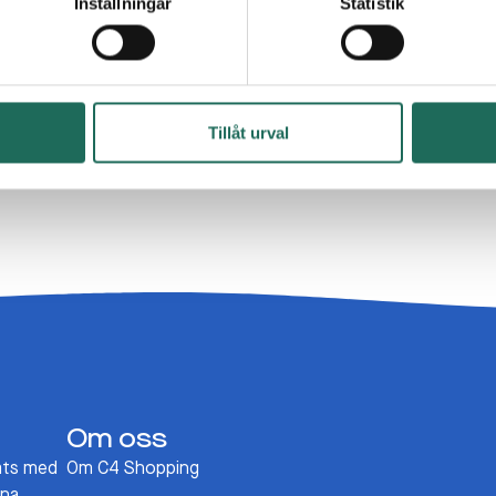
Inställningar
Statistik
 glöm inte att vara kreativ i vårt påskpyssel – måla,
skdekorationer att ta med hem.
r av roliga aktiviteter för hela familjen!
Tillåt urval
Om oss
ats med
Om C4 Shopping