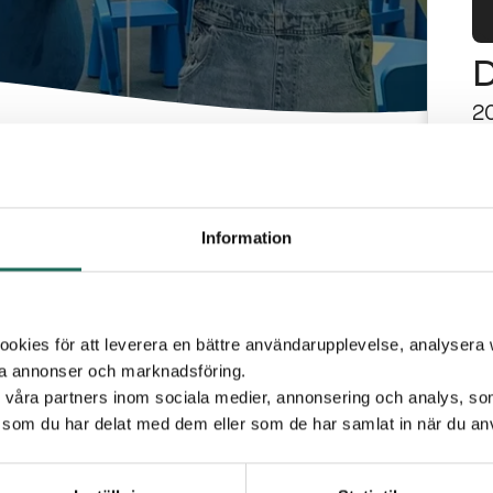
2
T
1
 PÅ C4
Information
P
C
kies för att leverera en bättre användarupplevelse, analysera w
ta annonser och marknadsföring.
 klockan 12,00-16,00 bjuder vi in alla barn till ett
d våra partners inom sociala medier, annonsering och analys, s
n, som kommer att dela ut små överraskningar och
som du har delat med dem eller som de har samlat in när du anv
t – hjälp Påskharen, få en belöning som tack för