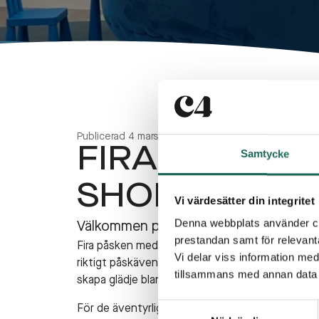
Publicerad
4 mars 2026
FIRA PÅSKEN
Samtycke
SHOPPING
Vi värdesätter din integritet
Denna webbplats använder coo
Välkommen på påskäventyr!
prestandan samt för relevan
Fira påsken med oss på C4 Shopping! Den 3-5 april
Vi delar viss information me
riktigt påskäventyr. Möt den magiska Påskhare
tillsammans med annan data 
skapa glädje bland alla barn.
Samtyckesval
För de äventyrliga väntar en spännande skattjak