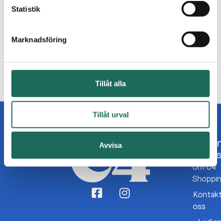
Statistik
Programmet presenteras inom kort!
Marknadsföring
Dela inlägget:
Tillåt alla
Tillåt urval
O
Avvisa
o
Om C4
Shoppi
Kontak
oss