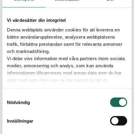
2025-09-27-2025-09-28
2025
Tid:
Vi värdesätter din integritet
10,00-18,00
Denna webbplats använder cookies för att leverera en
bättre användarupplevelse, analysera webbplatsens
Plats:
trafik, förbättra prestandan samt för relevanta annonser
och marknadsföring.
C4 Shopping
Vi delar viss information med våra partners inom sociala
medier, annonsering och analys, som kan använda
Publicerad
15 augusti 2025
C4 SHOPPING
informationen tillsammans med annan data som du har
delat med dem eller som de har samlat in när du
FYLLER 7 ÅR
använder deras tjänster.
Och det vill vi fira med dig! Välkommen till en helg
Samtyckesval
Nödvändig
med erbjudanden, uppträde och aktiviteter!
C4 Shopping fyller 7 år och det vill vi fira med dig!
Inställningar
Välkommen till en helg med fina erbjudanden från våra
butiker, uppträden och aktiviteter!