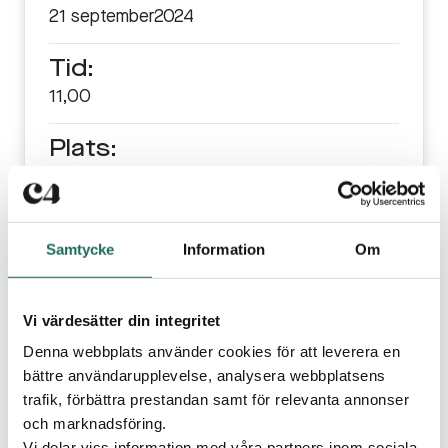
21 september
2024
Tid:
11,00
Plats:
C4 Shopping
Publicerad
5 september 2024
C4-LOPPET
Samtycke
Information
Om
C4 loppet – varje steg räknas! Ett lopp till förmån
för Stadsmissionen.
Vi värdesätter din integritet
Lördagen den 21 september klockan 11,00 välkomnas
Denna webbplats använder cookies för att leverera en
alla barn upp till 12 år att springa till förmån för
bättre användarupplevelse, analysera webbplatsens
Stadsmissionen.
trafik, förbättra prestandan samt för relevanta annonser
och marknadsföring.
Full fart eller promenad? Det väljer du själv. Du väljer
Vi delar viss information med våra partners inom sociala
även själv om du vill springa 1 varv (ca 500 meter) eller 2